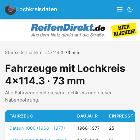
Lochkreisdaten
Startseite
›
Lochkreis
›
4x114.3
›
73 mm
Fahrzeuge mit Lochkreis
4x114.3 · 73 mm
Alle Fahrzeuge mit diesem Lochkreis und dieser
Nabenbohrung.
FAHRZEUG
BAUJAHR
EINPRESSTIEF
Datsun 1000 (1968 - 1977)
1968-1977
25