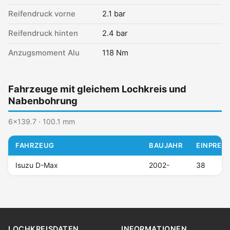
Reifendruck vorne
2.1 bar
Reifendruck hinten
2.4 bar
Anzugsmoment Alu
118 Nm
Fahrzeuge mit gleichem Lochkreis und
Nabenbohrung
6x139.7 · 100.1 mm
FAHRZEUG
BAUJAHR
EINPRESS
Isuzu D-Max
2002-
38
LOCHKREISDATEN
INFORMATIONEN