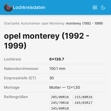
Lochkreisdaten
Startseite
›
Automarken
›
opel
›
Monterey
›
monterey (1992 - 1999)
opel monterey (1992 -
1999)
Lochkreis
6x139.7
Nabendurchmesser
100.1 mm
Einpresstiefe (ET)
30
Montage
Mutter — 12x1,50
Reifengrößen
205/80R16
215/80R16
245/70R16
245/65R17
245/60R18