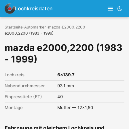
Lochkreisdaten
Startseite
›
Automarken
›
mazda
›
E2000,2200
›
e2000,2200 (1983 - 1999)
mazda e2000,2200 (1983
- 1999)
Lochkreis
6x139.7
Nabendurchmesser
93.1 mm
Einpresstiefe (ET)
40
Montage
Mutter — 12x1,50
Fahrzeuge mit gleichem Lochkreis und