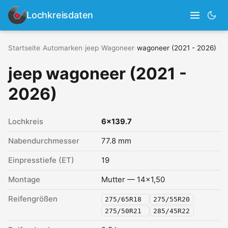
Lochkreisdaten
Startseite
›
Automarken
›
jeep
›
Wagoneer
›
wagoneer (2021 - 2026)
jeep wagoneer (2021 -
2026)
Lochkreis
6x139.7
Nabendurchmesser
77.8 mm
Einpresstiefe (ET)
19
Montage
Mutter — 14x1,50
Reifengrößen
275/65R18
275/55R20
275/50R21
285/45R22