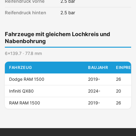
Reifendruck vorne
2.5 bar
Reifendruck hinten
2.5 bar
Fahrzeuge mit gleichem Lochkreis und
Nabenbohrung
6x139.7 · 77.8 mm
FAHRZEUG
BAUJAHR
EINPRESS
Dodge RAM 1500
2019-
26
Infiniti QX80
2024-
20
RAM RAM 1500
2019-
26