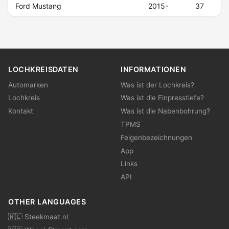
Ford Mustang
2015-
37
LOCHKREISDATEN
INFORMATIONEN
Automarken
Was ist der Lochkreis?
Lochkreis
Was ist die Einpresstiefe?
Kontakt
Was ist die Nabenbohrung?
TPMS
Felgenbezeichnungen
App
Links
API
OTHER LANGUAGES
🇳🇱 Steekmaat.nl