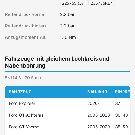
225/55R17
235/55R17
Reifendruck vorne
2.2 bar
Reifendruck hinten
2.2 bar
Anzugsmoment Alu
130 Nm
Fahrzeuge mit gleichem Lochkreis und
Nabenbohrung
5x114.3 · 70.5 mm
FAHRZEUG
BAUJAHR
EINPRESS
Ford Explorer
2020-
37
Ford GT Achteras
2005-2020
30–40
Ford GT Vooras
2005-2020
35–50