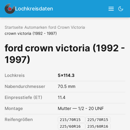
Lochkreisdaten
Startseite
›
Automarken
›
ford
›
Crown Victoria
›
crown victoria (1992 - 1997)
ford crown victoria (1992 -
1997)
Lochkreis
5x114.3
Nabendurchmesser
70.5 mm
Einpresstiefe (ET)
11.4
Montage
Mutter — 1/2 - 20 UNF
Reifengrößen
215/70R15
225/70R15
225/60R16
235/60R16