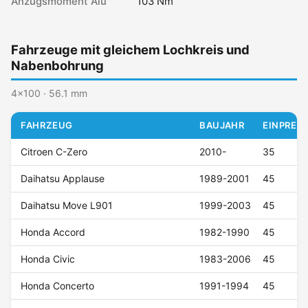
Anzugsmoment Alu
103 Nm
Fahrzeuge mit gleichem Lochkreis und
Nabenbohrung
4x100 · 56.1 mm
FAHRZEUG
BAUJAHR
EINPRESS
Citroen C-Zero
2010-
35
Daihatsu Applause
1989-2001
45
Daihatsu Move L901
1999-2003
45
Honda Accord
1982-1990
45
Honda Civic
1983-2006
45
Honda Concerto
1991-1994
45