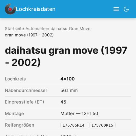
Lochkreisdaten
Startseite
›
Automarken
›
daihatsu
›
Gran Move
›
gran move (1997 - 2002)
daihatsu gran move (1997
- 2002)
Lochkreis
4x100
Nabendurchmesser
56.1 mm
Einpresstiefe (ET)
45
Montage
Mutter — 12x1,50
Reifengrößen
175/65R14
175/60R15