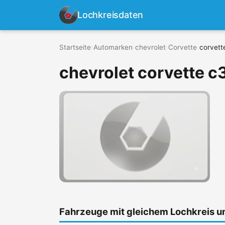
Lochkreisdaten
Startseite
›
Automarken
›
chevrolet
›
Corvette
›
corvett
chevrolet corvette c
Fahrzeuge mit gleichem Lochkreis 