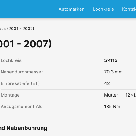
Automarken
Lochkreis
Kontak
ous (2001 - 2007)
001 - 2007)
Lochkreis
5x115
Nabendurchmesser
70.3 mm
Einpresstiefe (ET)
42
Montage
Mutter — 12x1
Anzugsmoment Alu
135 Nm
und Nabenbohrung