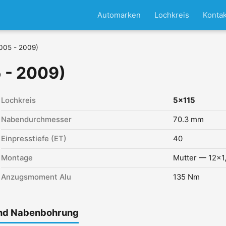
Automarken
Lochkreis
Kontak
2005 - 2009)
 - 2009)
Lochkreis
5x115
Nabendurchmesser
70.3 mm
Einpresstiefe (ET)
40
Montage
Mutter — 12x1
Anzugsmoment Alu
135 Nm
und Nabenbohrung