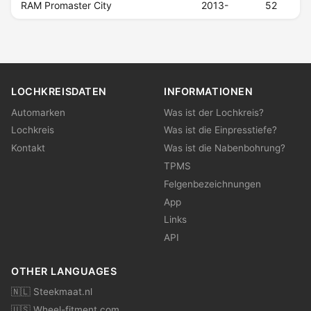
RAM Promaster City
2013-
52
LOCHKREISDATEN
INFORMATIONEN
Automarken
Was ist der Lochkreis?
Lochkreis
Was ist die Einpresstiefe?
Kontakt
Was ist die Nabenbohrung?
TPMS
Felgenbezeichnungen
App
Links
API
OTHER LANGUAGES
🇳🇱 Steekmaat.nl
🇺🇸 Wheel-fitment.com