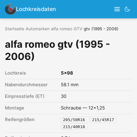
Lochkreisdaten
Startseite
›
Automarken
›
alfa romeo
›
GTV
›
gtv (1995 - 2006)
alfa romeo gtv (1995 -
2006)
Lochkreis
5x98
Nabendurchmesser
58.1 mm
Einpresstiefe (ET)
30
Montage
Schraube — 12x1,25
Reifengrößen
205/50R16
215/45R17
215/40R18