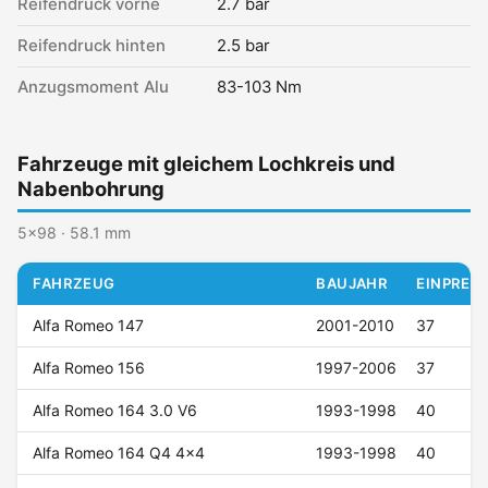
Reifendruck vorne
2.7 bar
Reifendruck hinten
2.5 bar
Anzugsmoment Alu
83-103 Nm
Fahrzeuge mit gleichem Lochkreis und
Nabenbohrung
5x98 · 58.1 mm
FAHRZEUG
BAUJAHR
EINPRESS
Alfa Romeo 147
2001-2010
37
Alfa Romeo 156
1997-2006
37
Alfa Romeo 164 3.0 V6
1993-1998
40
Alfa Romeo 164 Q4 4x4
1993-1998
40