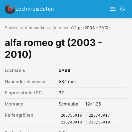
Lochkreisdaten
Startseite
›
Automarken
›
alfa romeo
›
GT
›
gt (2003 - 2010)
alfa romeo gt (2003 -
2010)
Lochkreis
5x98
Nabendurchmesser
58.1 mm
Einpresstiefe (ET)
37
Montage
Schraube — 12x1,25
Reifengrößen
205/55R16
225/45R17
225/40R18
235/35R19