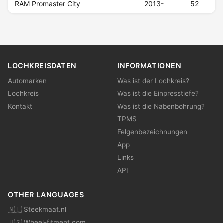
RAM Promaster City
2013-
52
LOCHKREISDATEN
INFORMATIONEN
Automarken
Was ist der Lochkreis?
Lochkreis
Was ist die Einpresstiefe?
Kontakt
Was ist die Nabenbohrung?
TPMS
Felgenbezeichnungen
App
Links
API
OTHER LANGUAGES
🇳🇱 Steekmaat.nl
🇺🇸 Wheel-fitment.com