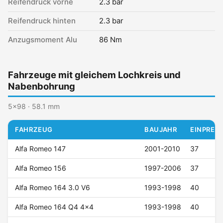
Reifendruck vorne
2.3 bar
Reifendruck hinten
2.3 bar
Anzugsmoment Alu
86 Nm
Fahrzeuge mit gleichem Lochkreis und
Nabenbohrung
5x98 · 58.1 mm
FAHRZEUG
BAUJAHR
EINPRESS
Alfa Romeo 147
2001-2010
37
Alfa Romeo 156
1997-2006
37
Alfa Romeo 164 3.0 V6
1993-1998
40
Alfa Romeo 164 Q4 4x4
1993-1998
40