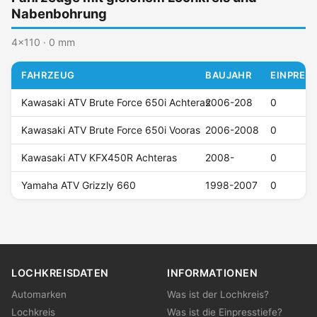
Nabenbohrung
4x110 · 0 mm
FAHRZEUG
BAUJAHR
EINPRESS
Kawasaki ATV Brute Force 650i Achteras
2006-208
0
Kawasaki ATV Brute Force 650i Vooras
2006-2008
0
Kawasaki ATV KFX450R Achteras
2008-
0
Yamaha ATV Grizzly 660
1998-2007
0
LOCHKREISDATEN
INFORMATIONEN
Automarken
Was ist der Lochkreis?
Lochkreis
Was ist die Einpresstiefe?