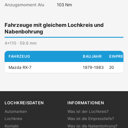
Anzugsmoment Alu
103 Nm
Fahrzeuge mit gleichem Lochkreis und
Nabenbohrung
4x110 · 59.6 mm
FAHRZEUG
BAUJAHR
EINPRESS
Mazda RX-7
1979-1983
20
LOCHKREISDATEN
INFORMATIONEN
Automarken
Was ist der Lochkreis?
Lochkreis
Was ist die Einpresstiefe?
Kontakt
Was ist die Nabenbohrung?