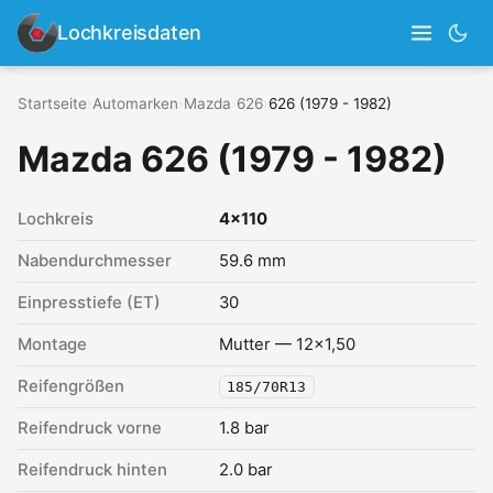
Lochkreisdaten
Startseite
›
Automarken
›
Mazda
›
626
›
626 (1979 - 1982)
Mazda 626 (1979 - 1982)
Lochkreis
4x110
Nabendurchmesser
59.6 mm
Einpresstiefe (ET)
30
Montage
Mutter — 12x1,50
Reifengrößen
185/70R13
Reifendruck vorne
1.8 bar
Reifendruck hinten
2.0 bar