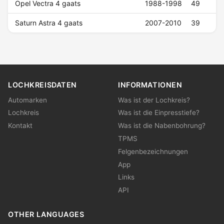
Opel Vectra 4 gaats
1988-1998
49
Saturn Astra 4 gaats
2007-2010
39
LOCHKREISDATEN
INFORMATIONEN
Automarken
Was ist der Lochkreis?
Lochkreis
Was ist die Einpresstiefe?
Kontakt
Was ist die Nabenbohrung?
TPMS
Felgenbezeichnungen
App
Links
API
OTHER LANGUAGES