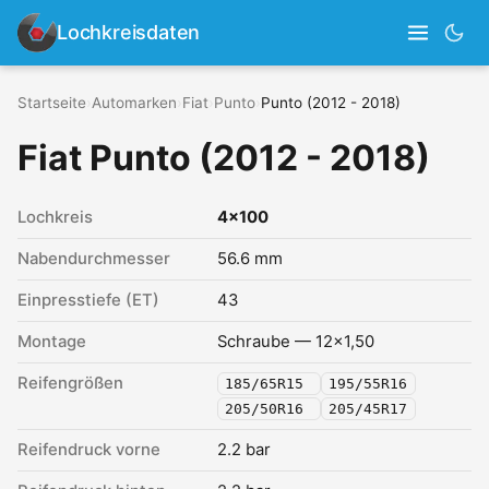
Lochkreisdaten
Startseite
›
Automarken
›
Fiat
›
Punto
›
Punto (2012 - 2018)
Fiat Punto (2012 - 2018)
Lochkreis
4x100
Nabendurchmesser
56.6 mm
Einpresstiefe (ET)
43
Montage
Schraube — 12x1,50
Reifengrößen
185/65R15
195/55R16
205/50R16
205/45R17
Reifendruck vorne
2.2 bar