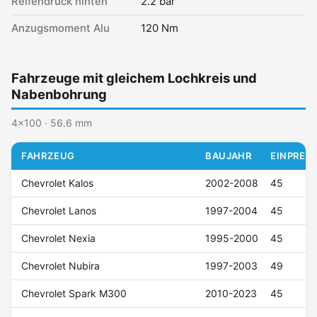
Reifendruck hinten
2.2 bar
Anzugsmoment Alu
120 Nm
Fahrzeuge mit gleichem Lochkreis und
Nabenbohrung
4x100 · 56.6 mm
FAHRZEUG
BAUJAHR
EINPRESS
Chevrolet Kalos
2002-2008
45
Chevrolet Lanos
1997-2004
45
Chevrolet Nexia
1995-2000
45
Chevrolet Nubira
1997-2003
49
Chevrolet Spark M300
2010-2023
45