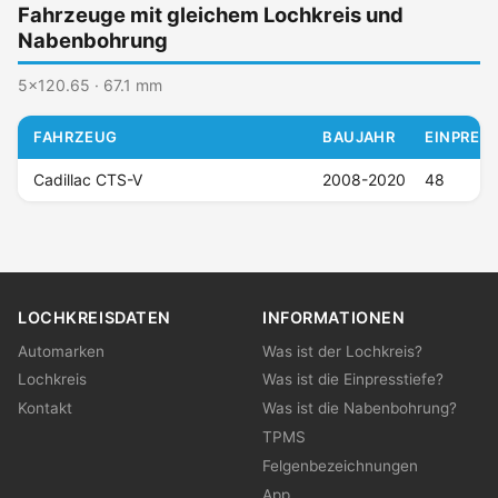
Fahrzeuge mit gleichem Lochkreis und
Nabenbohrung
5x120.65 · 67.1 mm
FAHRZEUG
BAUJAHR
EINPRESS
Cadillac CTS-V
2008-2020
48
LOCHKREISDATEN
INFORMATIONEN
Automarken
Was ist der Lochkreis?
Lochkreis
Was ist die Einpresstiefe?
Kontakt
Was ist die Nabenbohrung?
TPMS
Felgenbezeichnungen
App