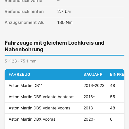
Reifendruck vorne
–
Reifendruck hinten
2.7 bar
Anzugsmoment Alu
180 Nm
Fahrzeuge mit gleichem Lochkreis und
Nabenbohrung
5x128 · 75.1 mm
FAHRZEUG
BAUJAHR
EINPRESS
Aston Martin DB11
2016-2023
48
Aston Martin DBS Volante Achteras
2018-
55
Aston Martin DBS Volante Vooras
2018-
48
Aston Martin DBX Vooras
2020-
0