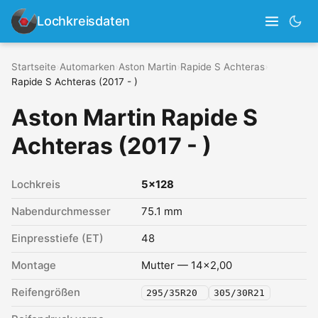
Lochkreisdaten
Startseite
›
Automarken
›
Aston Martin
›
Rapide S Achteras
›
Rapide S Achteras (2017 - )
Aston Martin Rapide S
Achteras (2017 - )
Lochkreis
5x128
Nabendurchmesser
75.1 mm
Einpresstiefe (ET)
48
Montage
Mutter — 14x2,00
Reifengrößen
295/35R20
305/30R21